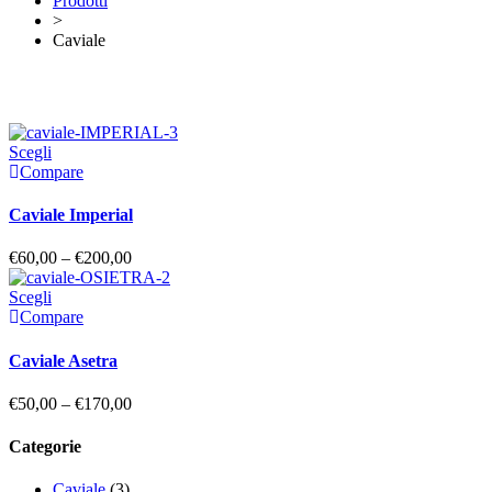
Prodotti
>
Caviale
Scegli
Compare
Caviale Imperial
€
60,00
–
€
200,00
Scegli
Compare
Caviale Asetra
€
50,00
–
€
170,00
Categorie
Caviale
(3)