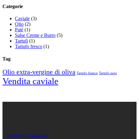
Categorie
Caviale
(3)
Olio
(2)
Patè
(1)
Salse Creme e Burro
(5)
Tartufi
(1)
Tartufo fresco
(1)
Tag
Olio extra-vergine di oliva
Tartufo bianco
Tartufo nero
Vendita caviale
Termini e Condizioni